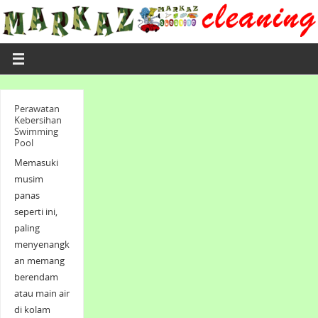
Perawatan
Kebersihan
Swimming
Pool
Memasuki
musim
panas
seperti ini,
paling
menyenangk
an memang
berendam
atau main air
di kolam